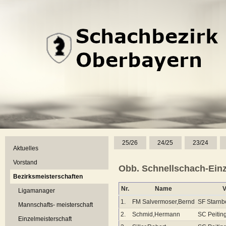
25/26
24/25
23/24
Aktuelles
Vorstand
Obb. Schnellschach-Einze
Bezirksmeisterschaften
Nr.
Name
V
Ligamanager
1.
FM Salvermoser,Bernd
SF Starnb
Mannschafts- meisterschaft
2.
Schmid,Hermann
SC Peitin
Einzelmeisterschaft