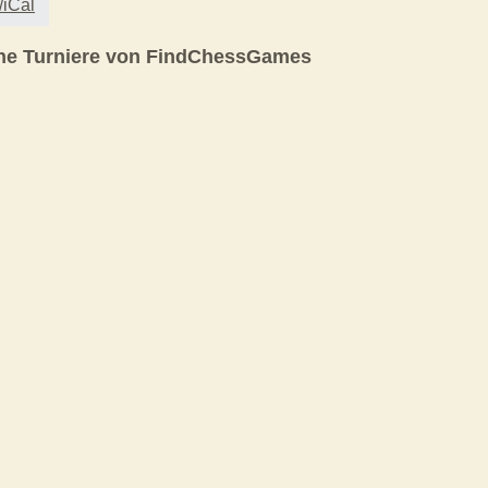
/iCal
ne Turniere von FindChessGames