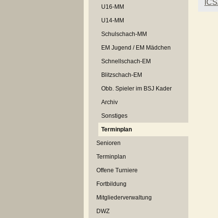
ICS
U16-MM
U14-MM
Schulschach-MM
EM Jugend / EM Mädchen
Schnellschach-EM
Blitzschach-EM
Obb. Spieler im BSJ Kader
Archiv
Sonstiges
Terminplan
Senioren
Terminplan
Offene Turniere
Fortbildung
Mitgliederverwaltung
DWZ