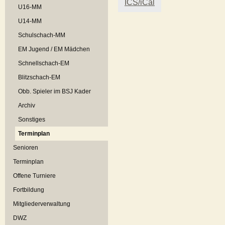
ICS/iCal
U16-MM
U14-MM
Schulschach-MM
EM Jugend / EM Mädchen
Schnellschach-EM
Blitzschach-EM
Obb. Spieler im BSJ Kader
Archiv
Sonstiges
Terminplan
Senioren
Terminplan
Offene Turniere
Fortbildung
Mitgliederverwaltung
DWZ